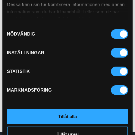
Dessa kan i sin tur kombinera informationen med annan
information som du har tillhandahållit eller som de har
samlat in när du har använt deras tjänster.
Samtyckesval
NÖDVÄNDIG
INSTÄLLNINGAR
Bränslefilter
STATISTIK
21-B1
Pris exkl.
140.00
MARKNADSFÖRING
Köp
Tillåt alla
Tillåt urval