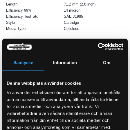
Length
71.2 mm (2.8 inch)
Efficiency 99%
14 micron
Efficiency Test Std
SAE J1985
Style
Cartridge
Media Type
Cellulose
Samtycke
Information
Om
P-NIPPEL BSP (1/2)
92-8
Denna webbplats använder cookies
Vi använder enhetsidentifierare för att anpassa innehållet
Oljefilter
och annonserna till användarna, tillhandahålla funktioner
21-M111
för sociala medier och analysera vår trafik. Vi
vidarebefordrar även sådana identifierare och annan
Pris exkl.
160.00
Pris exkl.
46.90
information från din enhet till de sociala medier och
Köp
Köp
annons- och analysföretag som vi samarbetar med.