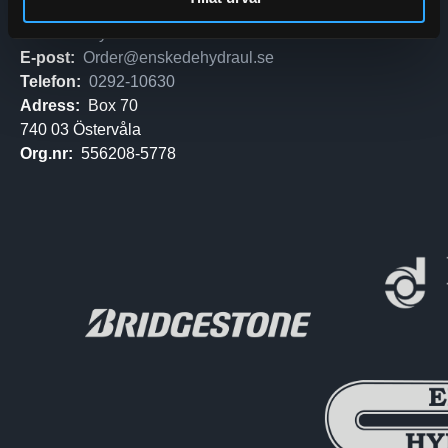
Enskede Hydraul AB
E-post:
Order@enskedehydraul.se
Telefon:
0292-10630
Adress:
Box 70
740 03 Östervåla
Org.nr:
556208-5778