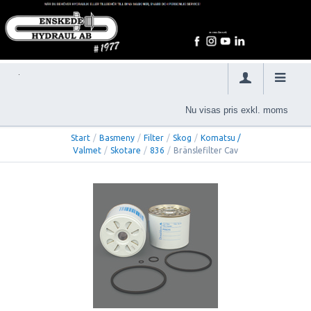
Nu visas pris exkl. moms
Start
/
Basmeny
/
Filter
/
Skog
/
Komatsu /
Valmet
/
Skotare
/
836
/
Bränslefilter Cav