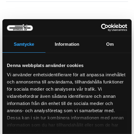
Samtycke
Information
Om
Denna webbplats använder cookies
Oljefilter
Vi använder enhetsidentifierare för att anpassa innehållet
21-1134
Bränslefilter Vattensep.
och annonserna till användarna, tillhandahålla funktioner
21-3227
för sociala medier och analysera vår trafik. Vi
Pris exkl.
663.00
Pris exkl.
773.00
vidarebefordrar även sådana identifierare och annan
Köp
Köp
information från din enhet till de sociala medier och
annons- och analysföretag som vi samarbetar med.
Dessa kan i sin tur kombinera informationen med annan
information som du har tillhandahållit eller som de har
samlat in när du har använt deras tjänster.