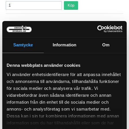
Köp
Samtycke
Information
Om
Denna webbplats använder cookies
Vi använder enhetsidentifierare för att anpassa innehållet
Krankabel, Komatsu 8+2
och annonserna till användarna, tillhandahålla funktioner
15-50275
Bränslefilter
för sociala medier och analysera vår trafik. Vi
21-30054
vidarebefordrar även sådana identifierare och annan
Pris exkl.
305.00
Pris exkl.
552.00
information från din enhet till de sociala medier och
annons- och analysföretag som vi samarbetar med.
Visa
Köp
Dessa kan i sin tur kombinera informationen med annan
information som du har tillhandahållit eller som de har