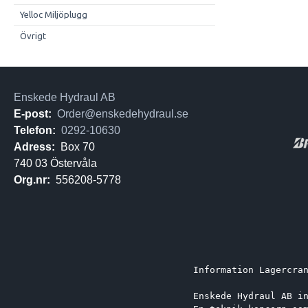
Yelloc Miljöplugg
Övrigt
Enskede Hydraul AB
E-post:
Order@enskedehydraul.se
Telefon:
0292-10630
Adress:
Box 70
740 03 Östervåla
Org.nr:
556208-5778
Information Lagercra
Enskede Hydraul AB i