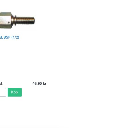
L BSP (1/2)
l.
46.90
Köp