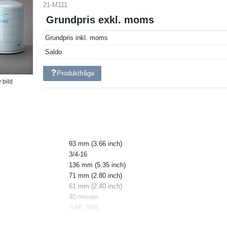
21-M111
Grundpris exkl. moms
Grundpris inkl. moms
Saldo
Produktfråga
 bild
93 mm (3.66 inch)
3/4-16
136 mm (5.35 inch)
71 mm (2.80 inch)
61 mm (2.40 inch)
40 micron
SAE J806
ve
Yes