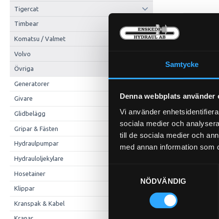
Tigercat
Timbear
Komatsu / Valmet
Volvo
Samtycke
Övriga
Generatorer
Denna webbplats använder 
Givare
Vi använder enhetsidentifierar
Glidbelägg
sociala medier och analysera 
Gripar & Fästen
till de sociala medier och a
Hydraulpumpar
med annan information som du 
Hydrauloljekylare
Samtyckesval
Hosetainer
NÖDVÄNDIG
Klippar
Kranspak & Kabel
Kranar