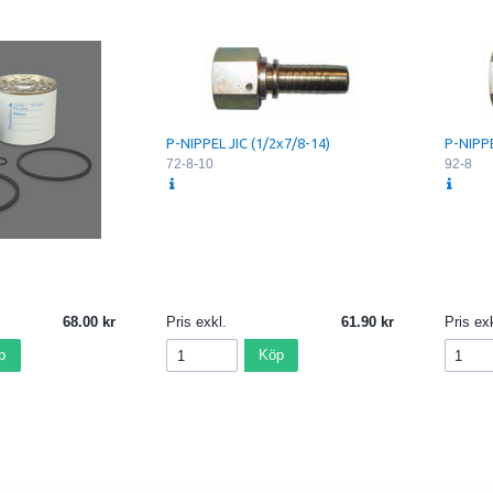
Yes
ng LR
0.5 bar (7 psi)
ing HR
0.7 bar (10 psi)
Cellulose
6.9 bar (100 psi)
Full-Flow
Spin-On
P-NIPPEL JIC (1/2x7/8-14)
P-NIPPE
72-8-10
92-8
68.00
Pris exkl.
61.90
Pris exk
p
Köp