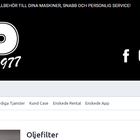
ediga Tjänster
Kund Case
Enskede Rental
Enskede App
Oljefilter