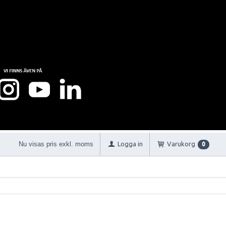
Nu visas pris exkl. moms
Logga in
Varukorg
0