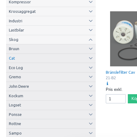
Bypass Valve
Kompressor
Bypass Valve Setti
Krossaggregat
Bypass Valve Sett
Media Type
Industri
Collapse Burst
Lastbilar
Type
Style
Skog
Bruun
Cat
Eco Log
Bränslefilter Cav
Gremo
21-B2
John Deere
Pris exkl.
Kockum
Kö
Logset
Ponsse
Rottne
Sampo