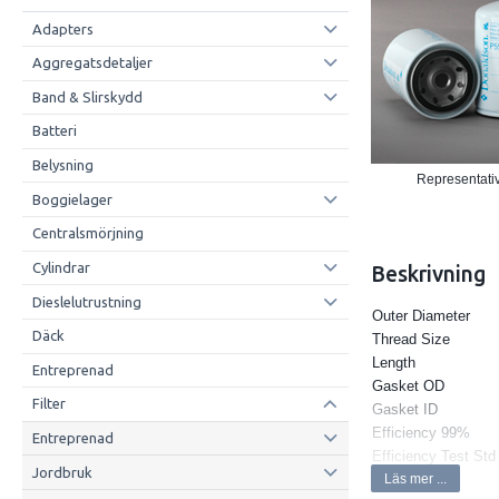
Adapters
Aggregatsdetaljer
Band & Slirskydd
Batteri
Belysning
Representativ
Boggielager
Centralsmörjning
Cylindrar
Beskrivning
Dieslelutrustning
Outer Diameter
Däck
Thread Size
Length
Entreprenad
Gasket OD
Filter
Gasket ID
Efficiency 99%
Entreprenad
Efficiency Test Std
Jordbruk
Anti-Drainback Val
Läs mer ...