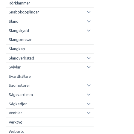
Rörklammer
Snabbkopplingar
Slang
Slangskydd
Slangpressar
Slangkap
Slangverkstad
Svivlar
Svärdhållare
Sågmotorer
Sågsvärd mm
Sågkedjor
Ventiler
Verktyg
Webasto