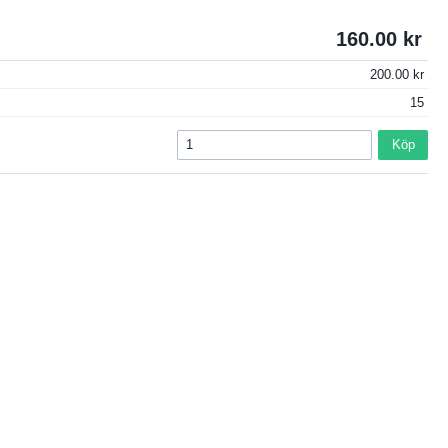
160.00
200.00
15
Köp