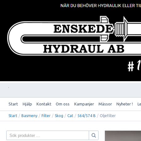
Start
Hjälp
Kontakt
Om oss
Kampanjer
Mässor
Nyheter !
L
Start
/
Basmeny
/
Filter
/
Skog
/
Cat
/
564/574 B
/
Oljefilter