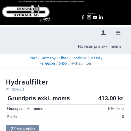
Nu visas pris exkl. moms
Start
/
Basmeny
/
Filter
/
Jordbruk
/
Massey
Ferguson
/
5455
/
Hydraulfilter
Hydraulfilter
21-18265/1
Grundpris exkl. moms
413.00
Grundpris inkl. moms
516.25
Saldo
0
Produktfråga