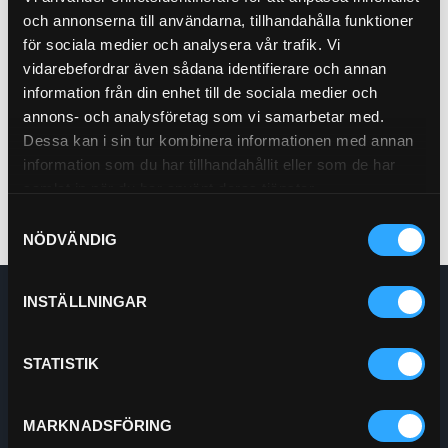
och annonserna till användarna, tillhandahålla funktioner
för sociala medier och analysera vår trafik. Vi
Hydraulfilter Sug
21-62167
vidarebefordrar även sådana identifierare och annan
information från din enhet till de sociala medier och
Pris exkl.
864.00
annons- och analysföretag som vi samarbetar med.
Köp
Dessa kan i sin tur kombinera informationen med annan
information som du har tillhandahållit eller som de har
samlat in när du har använt deras tjänster.
Samtyckesval
NÖDVÄNDIG
INSTÄLLNINGAR
Enskede Hydraul AB
E-post:
Order@enskedehydraul.se
Telefon:
0292-10630
STATISTIK
Adress:
Box 70
740 03 Östervåla
MARKNADSFÖRING
Org.nr:
556208-5778