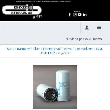
Nu visas pris exkl. moms
Start
/
Basmeny
/
Filter
/
Entreprenad
/
Volvo
/
Lastmaskiner
/
L90E
- D6D LAE2
/
Oljefilter