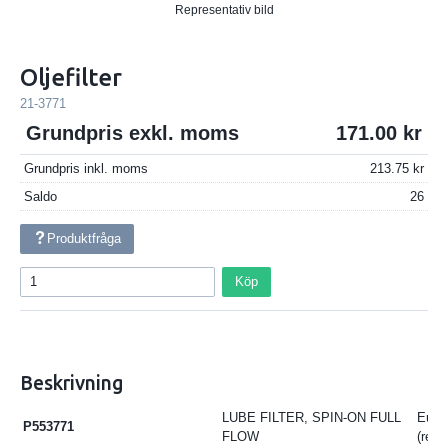
Representativ bild
Oljefilter
21-3771
Grundpris exkl. moms
171.00
Grundpris inkl. moms
213.75
Saldo
26
Produktfråga
Köp
Beskrivning
LUBE FILTER, SPIN-ON FULL
Euro 
P553771
FLOW
(read