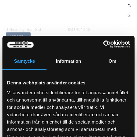
Desig
Genui
Efficiency Test Std
ISO 4548-12
Anti-Drainback Valve
Läs mer ...
Yes
Bypass Valve
Yes
Type
Full-Flow
Style
Spin-On
Samtycke
Information
Om
Media Type
Cellulose
Thread Size
1-12 UN
Gasket ID
61
mm
Denna webbplats använder cookies
Length
200
mm
Vi använder enhetsidentifierare för att anpassa innehållet
Bypass Valve Setting LR
2
bar
Andingsfilter
och annonserna till användarna, tillhandahålla funktioner
Efficiency 99%
40
micr
Bränslefilter Vattensep.
21-5700
21-477
för sociala medier och analysera vår trafik. Vi
Outer Diameter
93
mm
Bypass Valve Setting HR
2.5
bar
vidarebefordrar även sådana identifierare och annan
Pris exkl.
299.00
Pris exkl.
546.00
Gasket OD
71
mm
information från din enhet till de sociala medier och
Köp
Köp
Collapse Burst
6.9
bar
annons- och analysföretag som vi samarbetar med.
Dessa kan i sin tur kombinera informationen med annan