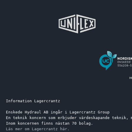
FIAT
61671160
SULL
FIAT
61671600
SULL
FIAT
61673585
SULL
FIAT
671160
SULL
FIAT
673588
SULL
GARDNER DENVER
306000206
SCH
FIAT
7211141300
SOP
FIAT
82DF6714AA
SOP
FIAT
8701155447
SURE
FIAT
9128
SAV
MECALAC
537A0217
SAV
KRAMER
1000129597
SAV
FIAT
99100208
SAV
FIAT
A730X6714FA
TEH
DYNAPAC
4700903942
TFM
Information Lagercrantz
WEICHAI
6126000070005
TIM
Enskede Hydraul AB ingår i Lagercrantz Group 
YUCHAI
JX0818
TAM
En teknik koncern som erbjuder värdeskapande teknik, 
FIL
ZP505
TAM
Inom koncernen finns nästan 70 bolag.
FIL
ZP505B
TAM
Läs mer om Lagercrantz här.