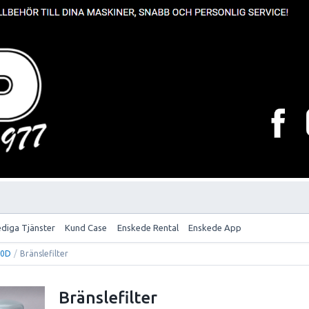
ediga Tjänster
Kund Case
Enskede Rental
Enskede App
40D
/
Bränslefilter
Bränslefilter