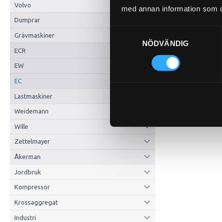
Volvo
med annan information som du 
Dumprar
Samtyckesval
Grävmaskiner
NÖDVÄNDIG
ECR
EW
EC
Lastmaskiner
Weidemann
Wille
Zettelmayer
Åkerman
Jordbruk
Kompressor
Krossaggregat
Industri