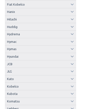
Fiat Kobelco
Hanix
Hitachi
Huddig
Hydrema
Hymac
Hymas
Hyundai
JCB
JLG
Kato
Kobelco
Kubota
Komatsu
Liebherr