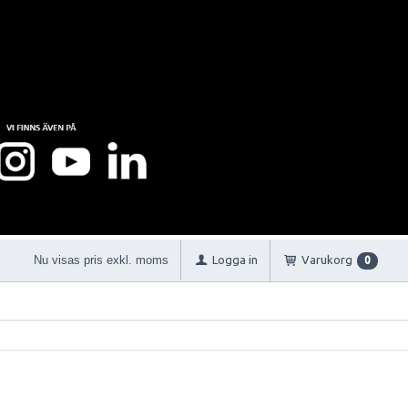
Nu visas pris exkl. moms
Logga in
Varukorg
0