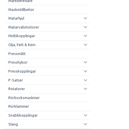
Markberedare
Maskintillbehör
Matarhjul
Matarvalsmotorer
Multikopplingar
Olja, Fett & Kem
Pressmått
Presshylsor
Presskopplingar
P-Satser
Rotatorer
Rörbocksmaskiner
Rörklammer
Snabbkopplingar
Slang