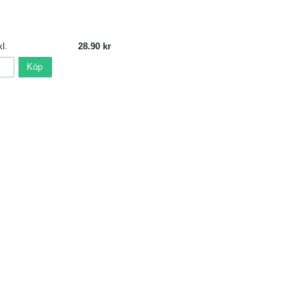
l.
28.90
Köp