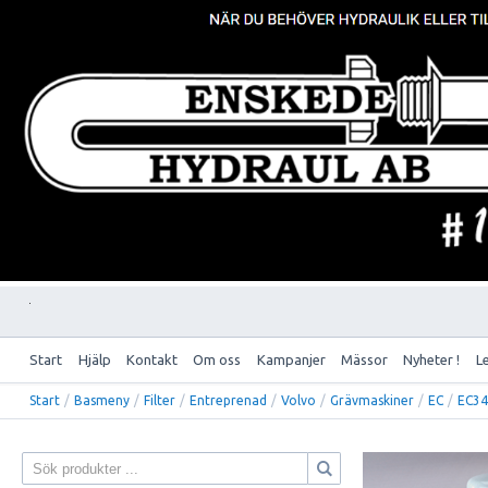
Start
Hjälp
Kontakt
Om oss
Kampanjer
Mässor
Nyheter !
L
Start
/
Basmeny
/
Filter
/
Entreprenad
/
Volvo
/
Grävmaskiner
/
EC
/
EC3