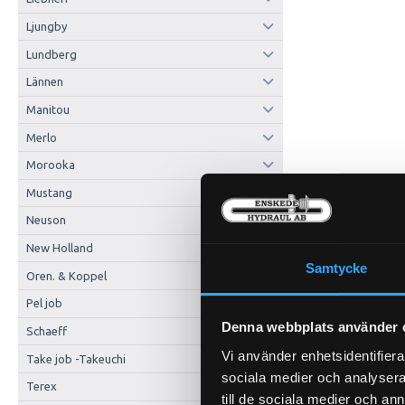
Ljungby
Lundberg
Lännen
Manitou
Merlo
Morooka
Mustang
Neuson
New Holland
Samtycke
Oren. & Koppel
Pel job
Denna webbplats använder 
Schaeff
Vi använder enhetsidentifierar
Take job -Takeuchi
sociala medier och analysera 
Terex
till de sociala medier och a