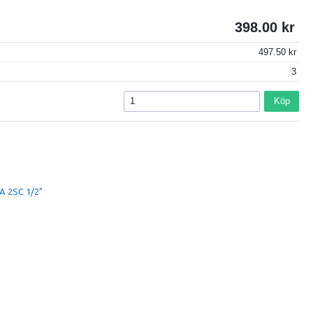
398.00
497.50
3
Köp
A 2SC 1/2"