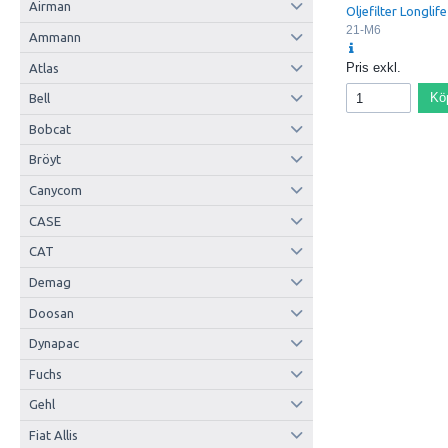
Airman
Oljefilter Longlife
21-M6
Ammann
Pris exkl.
Atlas
Kö
Bell
Bobcat
Bröyt
Canycom
CASE
CAT
Demag
Doosan
Dynapac
Fuchs
Gehl
Fiat Allis