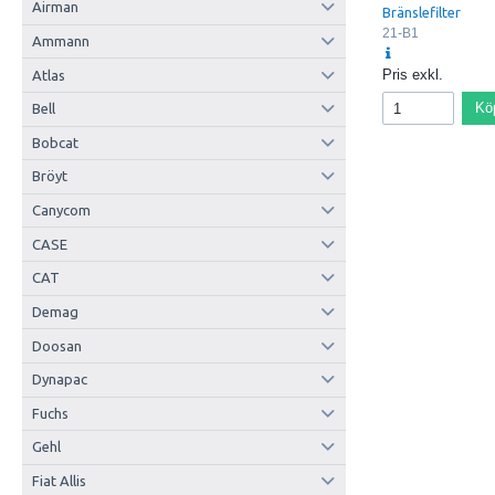
Airman
Bränslefilter
21-B1
Ammann
Pris exkl.
Atlas
Kö
Bell
Bobcat
Bröyt
Canycom
CASE
CAT
Demag
Doosan
Dynapac
Fuchs
Gehl
Fiat Allis