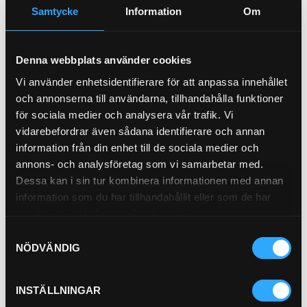
Samtycke
Information
Om
Bränslefilter
21-3684
Denna webbplats använder cookies
Vi använder enhetsidentifierare för att anpassa innehållet
Oljefilter Spinon
och annonserna till användarna, tillhandahålla funktioner
21-2067
för sociala medier och analysera vår trafik. Vi
vidarebefordrar även sådana identifierare och annan
Pris exkl.
105.00
Pris exkl.
129.00
information från din enhet till de sociala medier och
Köp
Köp
annons- och analysföretag som vi samarbetar med.
Dessa kan i sin tur kombinera informationen med annan
information som du har tillhandahållit eller som de har
Oljefilter Spinon
samlat in när du har använt deras tjänster.
21-7182
Samtyckesval
Pris exkl.
141.00
NÖDVÄNDIG
Köp
INSTÄLLNINGAR