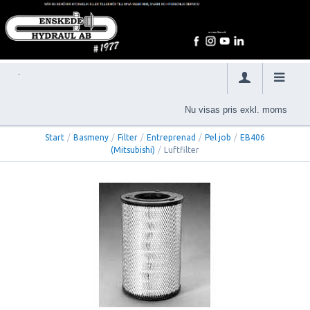
Nu visas pris exkl. moms
Start
/
Basmeny
/
Filter
/
Entreprenad
/
Pel job
/
EB406
(Mitsubishi)
/
Luftfilter