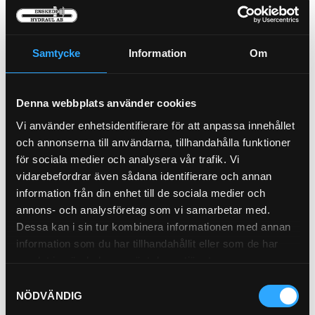
P-NIPPEL BSP (1/2)
92-8
Samtycke
Information
Om
Luftfilter Säkerhet (I)
Denna webbplats använder cookies
21-55200
Vi använder enhetsidentifierare för att anpassa innehållet
Pris exkl.
382.00
Pris exkl.
46.90
och annonserna till användarna, tillhandahålla funktioner
Köp
Köp
för sociala medier och analysera vår trafik. Vi
vidarebefordrar även sådana identifierare och annan
information från din enhet till de sociala medier och
annons- och analysföretag som vi samarbetar med.
Dessa kan i sin tur kombinera informationen med annan
information som du har tillhandahållit eller som de har
samlat in när du har använt deras tjänster.
Samtyckesval
P-HYLSA R2/R9 3/4
NÖDVÄNDIG
P21-12