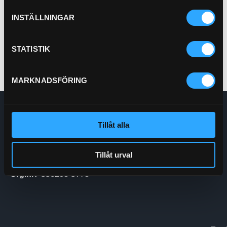
Pris exkl.
47.00
INSTÄLLNINGAR
Köp
STATISTIK
MARKNADSFÖRING
Enskede Hydraul AB
Tillåt alla
E-post:
Order@enskedehydraul.se
Telefon:
0292-10630
Adress:
Box 70
Tillåt urval
740 03 Östervåla
Org.nr:
556208-5778